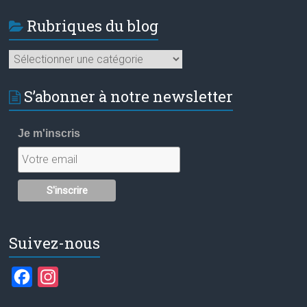
Rubriques du blog
Rubriques
du
blog
S’abonner à notre newsletter
Je m'inscris
Suivez-nous
F
I
a
n