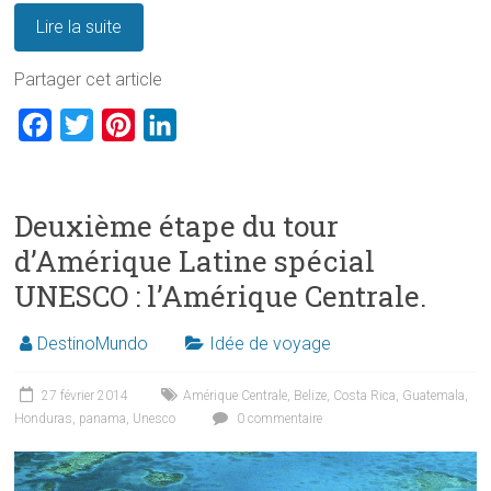
Lire la suite
Partager cet article
F
T
P
L
a
w
i
i
c
i
n
n
Deuxième étape du tour
e
t
t
k
d’Amérique Latine spécial
b
t
e
e
UNESCO : l’Amérique Centrale.
o
e
r
d
o
r
e
I
DestinoMundo
Idée de voyage
k
s
n
t
27 février 2014
Amérique Centrale
,
Belize
,
Costa Rica
,
Guatemala
,
Honduras
,
panama
,
Unesco
0 commentaire