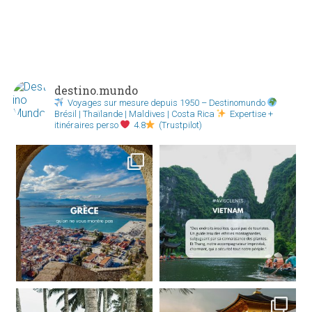
destino.mundo
Voyages sur mesure depuis 1950 – Destinomundo
Brésil | Thaïlande | Maldives | Costa Rica
Expertise +
itinéraires perso
4.8
(Trustpilot)