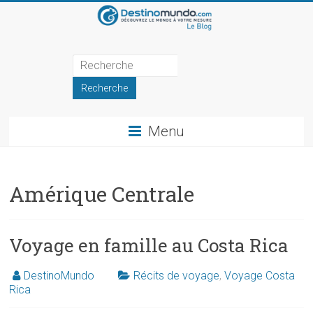
Skip
to
content
Blog
de
DestinoMundo
Menu
Récits
et
inspirations
Amérique Centrale
de
voyage
Voyage en famille au Costa Rica
DestinoMundo
Récits de voyage
,
Voyage Costa
Rica