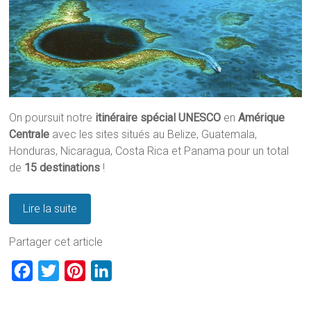
On poursuit notre
itinéraire spécial UNESCO
en
Amérique
Centrale
avec les sites situés au Belize, Guatemala,
Honduras, Nicaragua, Costa Rica et Panama pour un total
de
15 destinations
!
Lire la suite
Partager cet article
F
T
P
L
a
w
i
i