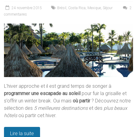
24 novembre 2015
Brésil
,
Costa Rica
,
Mexique
,
Séjour
2
commentaires
L’hiver approche et il est grand temps de songer à
programmer une escapade au soleil
pour fuir la grisaille et
s’offrir un winter break. Oui mais
où partir
? Découvrez notre
sélection des
5 meilleures destinations
et des
plus beaux
hôtels
où partir cet hiver.
Lire la suite