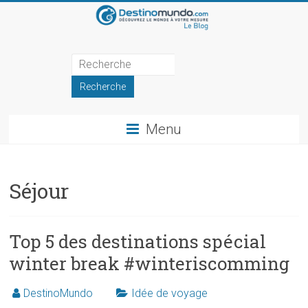
Skip
to
content
Blog
de
DestinoMundo
Menu
Récits
et
inspirations
Séjour
de
voyage
Top 5 des destinations spécial
winter break #winteriscomming
DestinoMundo
Idée de voyage