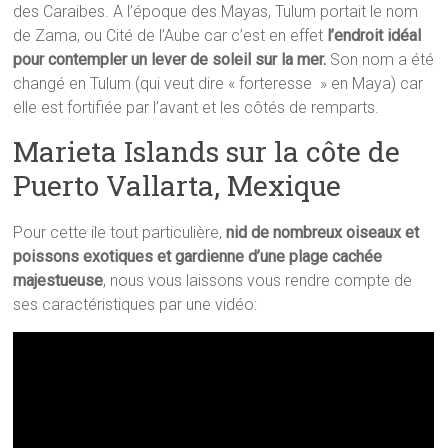
des Caraibes. A l’époque des Mayas, Tulum portait le nom
de Zama, ou Cité de l’Aube car c’est en effet
l’endroit idéal
pour contempler un lever de soleil sur la mer.
Son nom a été
changé en Tulum (qui veut dire « forteresse » en Maya) car
elle est fortifiée par l’avant et les côtés de remparts.
Marieta Islands sur la côte de
Puerto Vallarta, Mexique
Pour cette ile tout particulière,
nid de nombreux oiseaux et
poissons exotiques et gardienne d’une plage cachée
majestueuse
, nous vous laissons vous rendre compte de
ses caractéristiques par une vidéo: