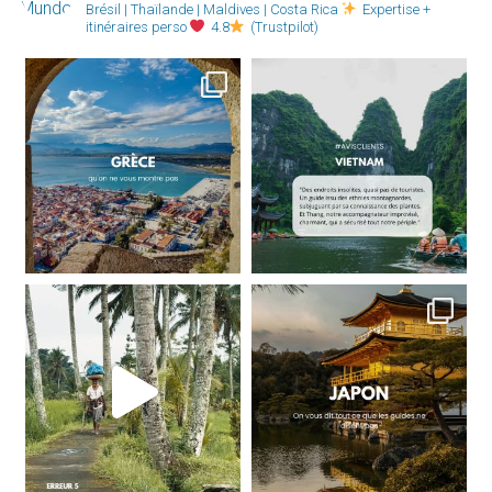
Brésil | Thaïlande | Maldives | Costa Rica
Expertise +
itinéraires perso
4.8
(Trustpilot)