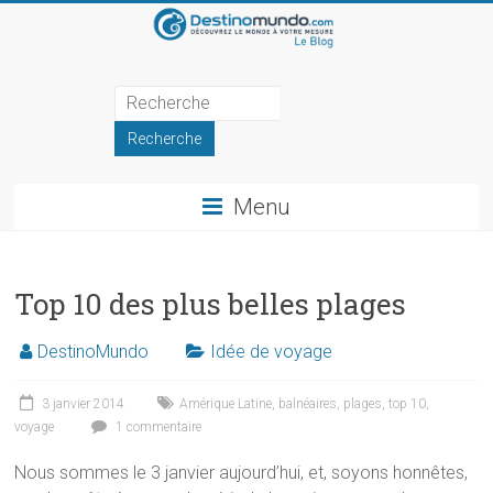
Skip
to
content
Blog
de
DestinoMundo
Menu
Récits
et
inspirations
Top 10 des plus belles plages
de
voyage
DestinoMundo
Idée de voyage
3 janvier 2014
Amérique Latine
,
balnéaires
,
plages
,
top 10
,
voyage
1 commentaire
Nous sommes le 3 janvier aujourd’hui, et, soyons honnêtes,