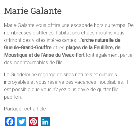
Marie Galante
Marie-Galante vous offrira une escapade hors du temps. De
nombreuses distilleries, habitations et des moulins vous
offriront des visites intéressantes. L’
arche naturelle de
Gueule-Grand-Gouffre
et les
plages de la Feuillère, de
Moustique et de l’Anse du Vieux-Fort
font également partie
des incontournables de l’île.
La Guadeloupe regorge de sites naturels et culturels
incroyables et vous réserve des vacances inoubliables. Il
est possible que vous n’ayez plus envie de quitter l’île
papillon.
Partager cet article
F
T
P
L
a
w
i
i