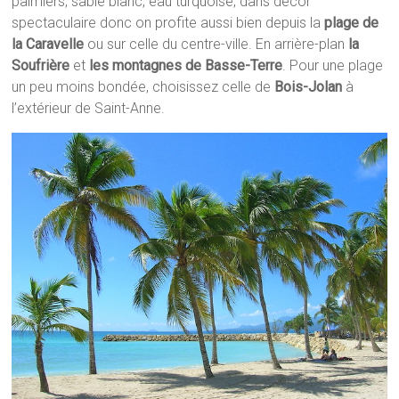
palmiers, sable blanc, eau turquoise, dans décor
spectaculaire donc on profite aussi bien depuis la
plage de
la Caravelle
ou sur celle du centre-ville. En arrière-plan
la
Soufrière
et
les montagnes de Basse-Terre
. Pour une plage
un peu moins bondée, choisissez celle de
Bois-Jolan
à
l’extérieur de Saint-Anne.