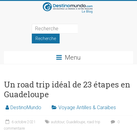
Skip
to
content
Blog
de
DestinoMundo
Menu
Récits
et
inspirations
Un road trip idéal de 23 étapes en
de
Guadeloupe
voyage
DestinoMundo
Voyage Antilles & Caraïbes
6 octobre 2021
autotour
,
Guadeloupe
,
road trip
0
commentaire