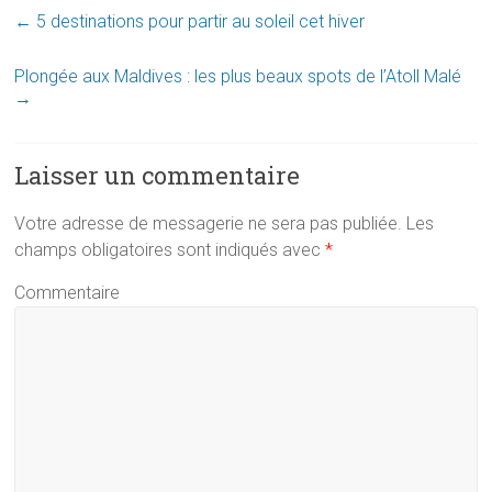
c
i
n
n
←
5 destinations pour partir au soleil cet hiver
e
t
t
k
b
t
e
e
Plongée aux Maldives : les plus beaux spots de l’Atoll Malé
→
o
e
r
d
o
r
e
I
k
s
n
Laisser un commentaire
t
Votre adresse de messagerie ne sera pas publiée.
Les
champs obligatoires sont indiqués avec
*
Commentaire