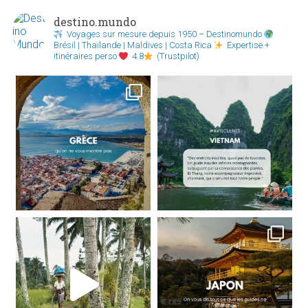
destino.mundo
Voyages sur mesure depuis 1950 – Destinomundo
Brésil | Thaïlande | Maldives | Costa Rica
Expertise +
itinéraires perso
4.8
(Trustpilot)