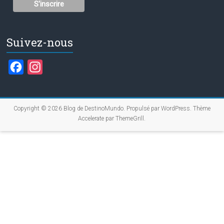
Suivez-nous
F
I
a
n
c
s
Copyright © 2026
Blog de DestinoMundo
. Propulsé par
WordPress
. Thème
e
t
Accelerate par
ThemeGrill
.
b
a
o
g
o
r
k
a
m