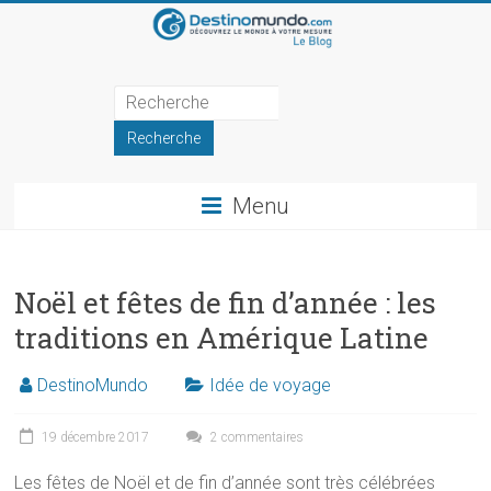
Skip
to
content
Blog
de
DestinoMundo
Menu
Récits
et
inspirations
Noël et fêtes de fin d’année : les
de
traditions en Amérique Latine
voyage
DestinoMundo
Idée de voyage
19 décembre 2017
2 commentaires
Les fêtes de Noël et de fin d’année sont très célébrées