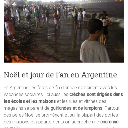
Noël et jour de l’an en Argentine
En Argentine, les fêtes de fin d’année coïncident avec les
vacances scolaires. Ici aussi les
crèches sont érigées dans
les écoles et les maisons
et les rues et vitrines des
magasins se parent de
guirlandes et de lampions
. Partout
des pères Noël se promènent et sur la plupart des portes
des maisons et appartements on accroche une
couronne