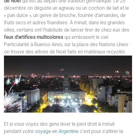
de Noël
qui est au départ une tradition germanique. Le 25
décembre on déguste un agneau ou un cochon de lait et le
« pan dulce », un genre de brioche, fourrée d’amandes, de
fruits secs et autres friandises. À minuit, dans les grandes
villes, certains ont l’habitude de lancer tirer de chez eux des
feux d’artifices multicolores
qui embrasent le ciel.
Particularité à Buenos Aires, sur la place des Nations Unies :
on trouve des arbres de Noël faits en matériaux recyclés.
Et si vous voyez des gens lever le pied droit à minuit
pendant votre
voyage en Argentine
c’est pour s’attirer la