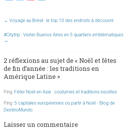
a
w
i
i
c
i
n
n
←
Voyage au Brésil : le top 10 des endroits à découvrir
e
t
t
k
b
t
e
e
#Citytrip : Visiter Buenos Aires en 5 quartiers emblématiques
o
e
r
d
→
o
r
e
I
k
s
n
2 réflexions au sujet de «
Noël et fêtes
t
de fin d’année : les traditions en
Amérique Latine
»
Ping :
Fêter Noël en Asie : coutumes et traditions insolites
Ping :
5 capitales européennes où partir à Noël - Blog de
DestinoMundo
Laisser un commentaire