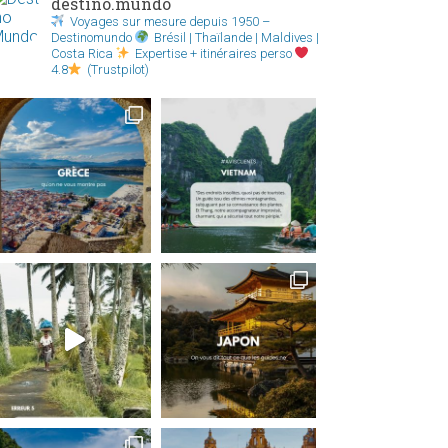
destino.mundo
Voyages sur mesure depuis 1950 –
Destinomundo
Brésil | Thaïlande | Maldives |
Costa Rica
Expertise + itinéraires perso
4.8
(Trustpilot)