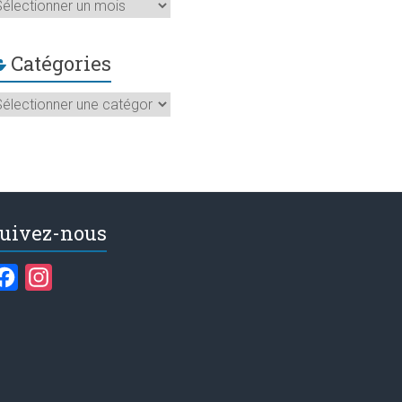
rchives
Catégories
atégories
uivez-nous
F
I
a
n
c
s
e
t
b
a