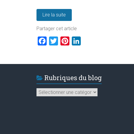
Lire la suite
Partager cet article
F
T
P
L
a
w
i
i
c
i
n
n
e
t
t
k
Rubriques du blog
b
t
e
e
o
e
r
d
Rubriques
o
r
e
I
du
blog
k
s
n
t