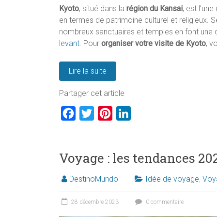
Kyoto
, situé dans la
région du Kansai
, est l’un
en termes de patrimoine culturel et religieux. S
nombreux sanctuaires et temples en font une 
levant
. Pour
organiser votre visite de Kyoto
, v
Lire la suite
Partager cet article
F
T
P
L
a
w
i
i
c
i
n
n
Voyage : les tendances 20
e
t
t
k
b
t
e
e
DestinoMundo
Idée de voyage
,
Voy
o
e
r
d
o
r
e
I
28 décembre 2023
0 commentaire
k
s
n