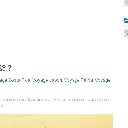
A
C
23 ?
age Costa Rica
,
Voyage Japon
,
Voyage Pérou
,
Voyage
,
Polynésie
,
safari
,
Séjour gastronomie
,
tanzanie
,
voyage afrique
,
voyage au
re