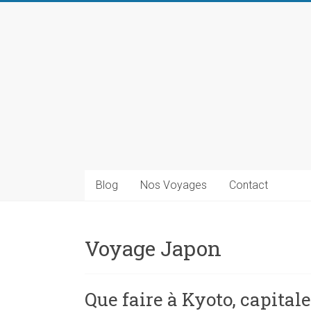
Skip
to
content
Blog
de
DestinoMundo
Blog
Nos Voyages
Contact
Récits
et
Voyage Japon
inspirations
de
voyage
Que faire à Kyoto, capitale