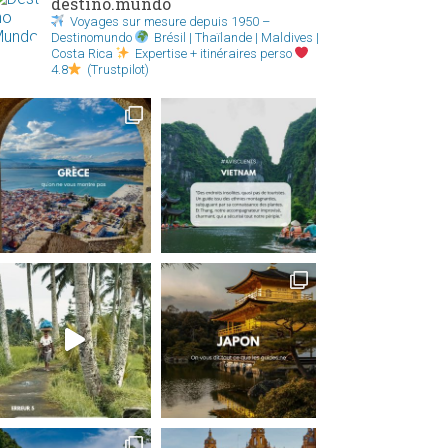
destino.mundo
Voyages sur mesure depuis 1950 –
Destinomundo
Brésil | Thaïlande | Maldives |
Costa Rica
Expertise + itinéraires perso
4.8
(Trustpilot)