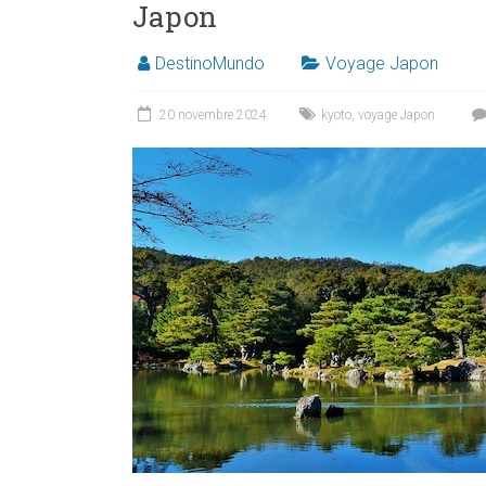
Japon
DestinoMundo
Voyage Japon
20 novembre 2024
kyoto
,
voyage Japon