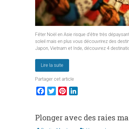
Fêter Noël en Asie risque d’être très dépaysan
soleil mais en plus vous découvrirez des destin
Japon, Vietnam et Inde, découvrez 4 destination
Lire la suite
Partager cet article
F
T
P
L
a
w
i
i
c
i
n
n
Plonger avec des raies m
e
t
t
k
b
t
e
e