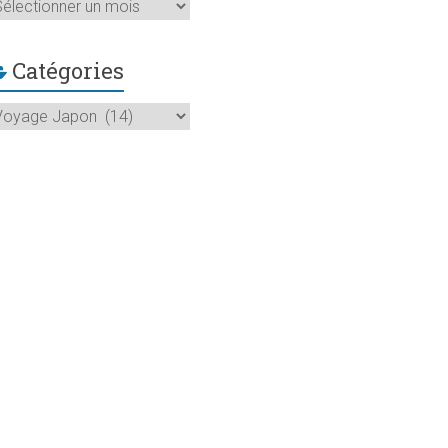
rchives
Catégories
atégories