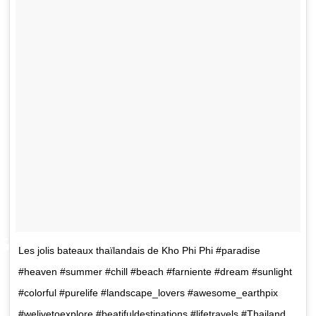
Les jolis bateaux thaïlandais de Kho Phi Phi #paradise
#heaven #summer #chill #beach #farniente #dream #sunlight
#colorful #purelife #landscape_lovers #awesome_earthpix
#welivetoexplore #beatifuldestinations #lifetravels #Thailand