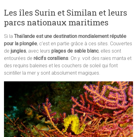
Les îles Surin et Similan et leurs
parcs nationaux maritimes
Si la
Thaïlande est une destination mondialement réputée
pour la plongée
, c’est en partie grâce à ces sites. Couvertes
de
jungles
, avec leurs
plages de sable blanc
, elles sont
entourées de
récifs coralliens
. On y. voit des raies manta et
des requins baleines et les couchers de soleil qui font
scintiller la mer y sont absolument magiques.