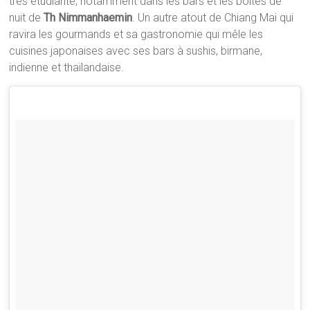
très étudiante, notamment dans les bars et les boîtes de
nuit de
Th Nimmanhaemin
. Un autre atout de Chiang Mai qui
ravira les gourmands et sa gastronomie qui mêle les
cuisines japonaises avec ses bars à sushis, birmane,
indienne et thaïlandaise.