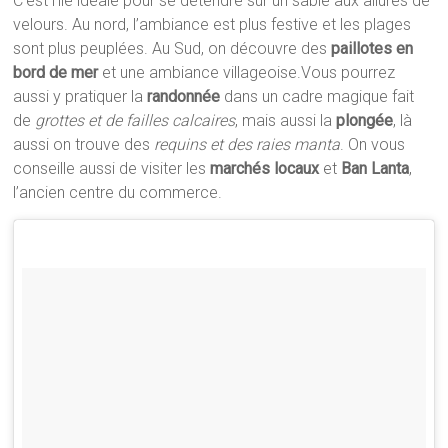
C’est l’île idéale pour se détendre sur un sable aux allures de
velours. Au nord, l’ambiance est plus festive et les plages
sont plus peuplées. Au Sud, on découvre des
paillotes en
bord de mer
et une ambiance villageoise.Vous pourrez
aussi y pratiquer la
randonnée
dans un cadre magique fait
de
grottes et de failles calcaires
, mais aussi la
plongée
, là
aussi on trouve des
requins et des raies manta
. On vous
conseille aussi de visiter les
marchés locaux
et
Ban Lanta
,
l’ancien centre du commerce.