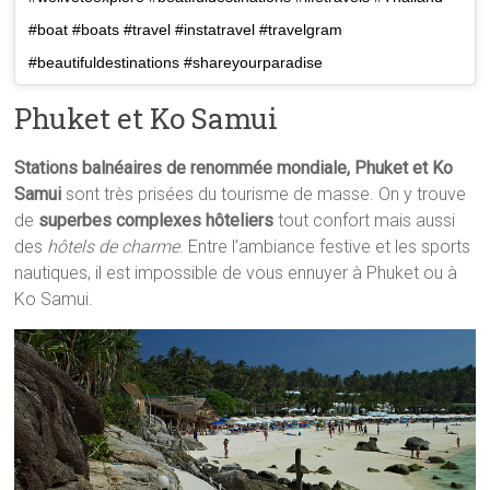
#boat #boats #travel #instatravel #travelgram
#beautifuldestinations #shareyourparadise
Phuket et Ko Samui
Stations balnéaires de renommée mondiale, Phuket et Ko
Samui
sont très prisées du tourisme de masse. On y trouve
de
superbes complexes hôteliers
tout confort mais aussi
des
hôtels de charme
. Entre l’ambiance festive et les sports
nautiques, il est impossible de vous ennuyer à Phuket ou à
Ko Samui.