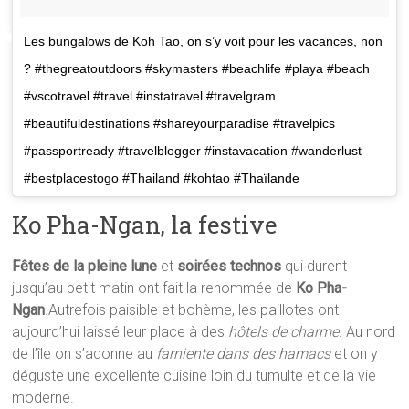
Les bungalows de Koh Tao, on s’y voit pour les vacances, non
? #thegreatoutdoors #skymasters #beachlife #playa #beach
#vscotravel #travel #instatravel #travelgram
#beautifuldestinations #shareyourparadise #travelpics
#passportready #travelblogger #instavacation #wanderlust
#bestplacestogo #Thailand #kohtao #Thaïlande
Ko Pha-Ngan, la festive
Fêtes de la pleine lune
et
soirées technos
qui durent
jusqu’au petit matin ont fait la renommée de
Ko Pha-
Ngan
.Autrefois paisible et bohème, les paillotes ont
aujourd’hui laissé leur place à des
hôtels de charme
. Au nord
de l’île on s’adonne au
farniente dans des hamacs
et on y
déguste une excellente cuisine loin du tumulte et de la vie
moderne.