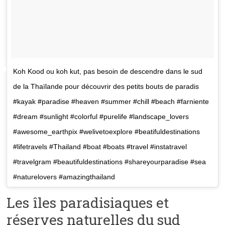
Koh Kood ou koh kut, pas besoin de descendre dans le sud
de la Thaïlande pour découvrir des petits bouts de paradis
#kayak #paradise #heaven #summer #chill #beach #farniente
#dream #sunlight #colorful #purelife #landscape_lovers
#awesome_earthpix #welivetoexplore #beatifuldestinations
#lifetravels #Thailand #boat #boats #travel #instatravel
#travelgram #beautifuldestinations #shareyourparadise #sea
#naturelovers #amazingthailand
Les îles paradisiaques et
réserves naturelles du sud