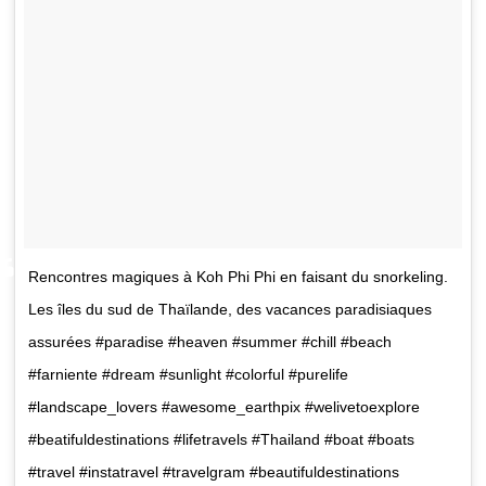
Rencontres magiques à Koh Phi Phi en faisant du snorkeling.
Les îles du sud de Thaïlande, des vacances paradisiaques
assurées #paradise #heaven #summer #chill #beach
#farniente #dream #sunlight #colorful #purelife
#landscape_lovers #awesome_earthpix #welivetoexplore
#beatifuldestinations #lifetravels #Thailand #boat #boats
#travel #instatravel #travelgram #beautifuldestinations