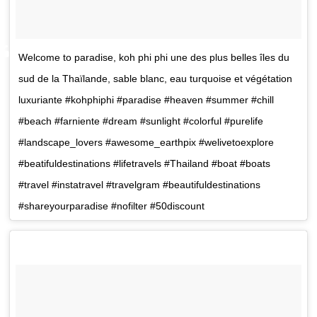
Welcome to paradise, koh phi phi une des plus belles îles du
sud de la Thaïlande, sable blanc, eau turquoise et végétation
luxuriante #kohphiphi #paradise #heaven #summer #chill
#beach #farniente #dream #sunlight #colorful #purelife
#landscape_lovers #awesome_earthpix #welivetoexplore
#beatifuldestinations #lifetravels #Thailand #boat #boats
#travel #instatravel #travelgram #beautifuldestinations
#shareyourparadise #nofilter #50discount