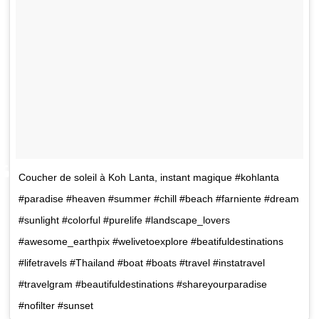
Coucher de soleil à Koh Lanta, instant magique #kohlanta
#paradise #heaven #summer #chill #beach #farniente #dream
#sunlight #colorful #purelife #landscape_lovers
#awesome_earthpix #welivetoexplore #beatifuldestinations
#lifetravels #Thailand #boat #boats #travel #instatravel
#travelgram #beautifuldestinations #shareyourparadise
#nofilter #sunset