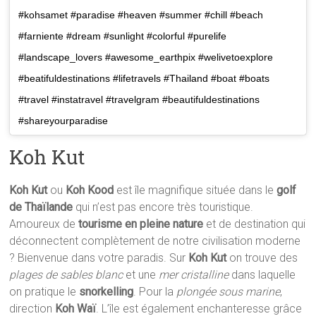
#kohsamet #paradise #heaven #summer #chill #beach
#farniente #dream #sunlight #colorful #purelife
#landscape_lovers #awesome_earthpix #welivetoexplore
#beatifuldestinations #lifetravels #Thailand #boat #boats
#travel #instatravel #travelgram #beautifuldestinations
#shareyourparadise
Koh Kut
Koh Kut
ou
Koh Kood
est île magnifique située dans le
golf
de Thaïlande
qui n’est pas encore très touristique.
Amoureux de
tourisme en pleine nature
et de destination qui
déconnectent complètement de notre civilisation moderne
? Bienvenue dans votre paradis. Sur
Koh Kut
on trouve des
plages de sables blanc
et une
mer cristalline
dans laquelle
on pratique le
snorkelling
. Pour la
plongée sous marine
,
direction
Koh Waï
. L’île est également enchanteresse grâce