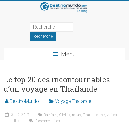
Skip
to
content
Blog
de
DestinoMundo
Menu
Récits
et
inspirations
Le top 20 des incontournables
de
d’un voyage en Thaïlande
voyage
DestinoMundo
Voyage Thailande
3 août 2017
Balnéaire
,
Citytrip
,
nature
,
Thaïlande
,
trek
,
visites
culturelles
3 commentaires