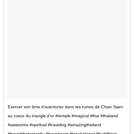
Exercer son âme d’aventurier dans les ruines de Chian Saen
au coeur du triangle d’or #temple #magical #thai #thailand
#awesome #spiritual #traveling #amazingthailand
#travelphotography #travelgram #lonelyplanet #buddhism