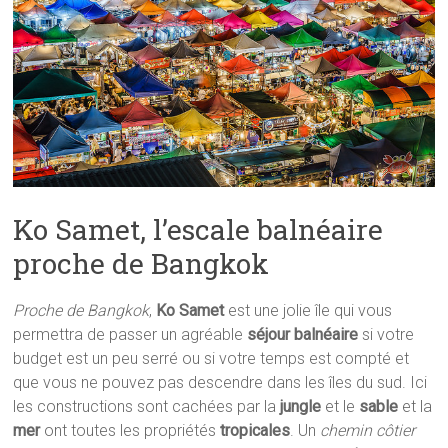
Ko Samet, l’escale balnéaire
proche de Bangkok
Proche de Bangkok
,
Ko Samet
est une jolie île qui vous
permettra de passer un agréable
séjour balnéaire
si votre
budget est un peu serré ou si votre temps est compté et
que vous ne pouvez pas descendre dans les îles du sud. Ici
les constructions sont cachées par la
jungle
et le
sable
et la
mer
ont toutes les propriétés
tropicales
. Un
chemin côtier