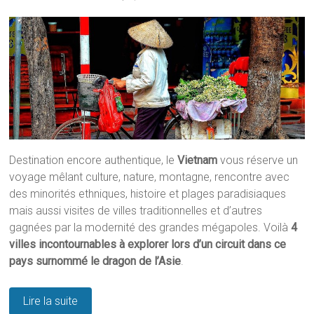
Destination encore authentique, le
Vietnam
vous réserve un
voyage mêlant culture, nature, montagne, rencontre avec
des minorités ethniques, histoire et plages paradisiaques
mais aussi visites de villes traditionnelles et d’autres
gagnées par la modernité des grandes mégapoles. Voilà
4
villes incontournables à explorer lors d’un circuit dans ce
pays surnommé le dragon de l’Asie
.
Lire la suite