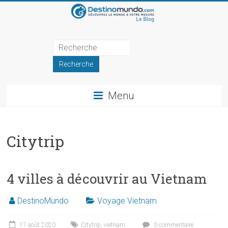
Skip
to
content
Blog
de
DestinoMundo
Menu
Récits
et
inspirations
Citytrip
de
voyage
4 villes à découvrir au Vietnam
DestinoMundo
Voyage Vietnam
17 août 2020
Citytrip
,
vietnam
0 commentaire