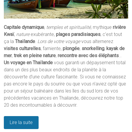
Capitale dynamique
,
temples et spiritualité
, mythique
rivière
Kwaï
,
nature
exubérante,
plages paradisiaques
, c’est tout
ça la
Thaïlande
.
Lors de votre voyage
vous alternerez
visites culturelles
, farniente,
plongée
,
snorkelling
,
kayak de
mer
,
trek en pleine nature
,
rencontre avec des éléphants
…
Un voyage en Thaïlande
vous garanti un dépaysement total
dans un des plus beaux endroits de la planète à la
découverte d’une culture fascinante. Si vous ne connaissez
pas encore le pays du sourire ou que vous n’aviez opté que
pour un séjour balnéaire dans les îles du sud lors de vos
précédentes vacances en Thaïlande, découvrez notre top
20 des incontournables à découvrir.
Lire la suite