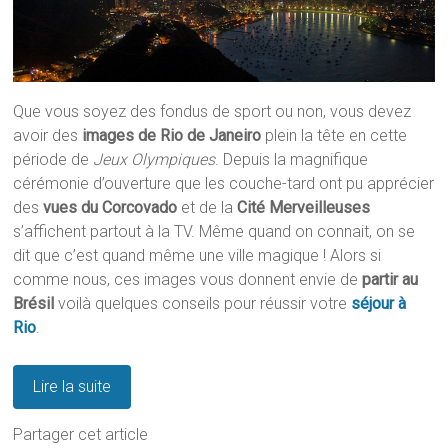
Que vous soyez des fondus de sport ou non, vous devez
avoir des
images de Rio de Janeiro
plein la tête en cette
période de
Jeux Olympiques
. Depuis la magnifique
cérémonie d’ouverture que les couche-tard ont pu apprécier
des
vues du Corcovado
et de la
Cité Merveilleuses
s’affichent partout à la TV. Même quand on connait, on se
dit que c’est quand même une ville magique ! Alors si
comme nous, ces images vous donnent envie de
partir au
Brésil
voilà quelques conseils pour réussir votre
séjour à
Rio
.
Lire la suite
Partager cet article